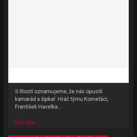
S lítostí oznamujeme, že nás opustil
kamarád a šipkař. Hráč týmu Komeťáci,
František Havelka...
Číst více