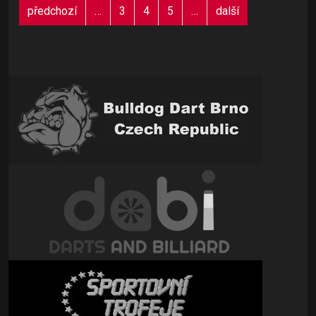
předchozí
…
3
4
5
…
další