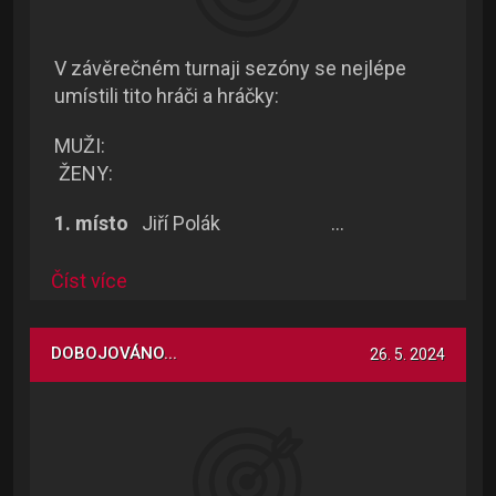
V závěrečném turnaji sezóny se nejlépe
umístili tito hráči a hráčky:
MUŽI:
ŽENY:
1. místo
Jiří Polák …
Číst více
DOBOJOVÁNO...
26. 5. 2024