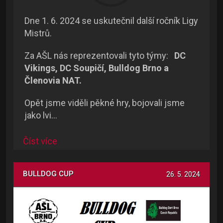
Dne 1. 6. 2024 se uskutečnil další ročník Ligy
Mistrů.
Za AŠL nás reprezentovali tyto týmy:
DC
Vikings, DC Soupičí, Bulldog Brno a
Členovia NAT.
Opět jsme viděli pěkné hry, bojovali jsme
jako lvi…
Číst více
BULLDOG CUP
26. 5. 2024