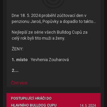
Dne 18. 5. 2024 proběhl zúčtovací den v
penzionu Jaroš, Popůvky a dopadlo to takto...
Nejlepší ze série všech Bulldog Cupů za
celý rok byli tito muži a ženy.
ŽENY:
1. místo
Yevhenia Zouharová
2.…
Číst více
POSTUPUJÍCÍ HRÁČI DO
HLAVNÍHO BULLDOG CUPU
14. 5. 2024