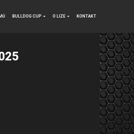
MŮ
BULLDOG CUP
O LIZE
KONTAKT
025